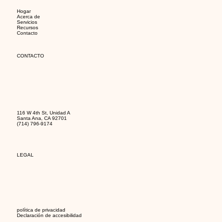
Hogar
Acerca de
Servicios
Recursos
Contacto
CONTACTO
116 W 4th St, Unidad A
Santa Ana, CA 92701
(714) 796-9174
LEGAL
política de privacidad
Declaración de accesibilidad