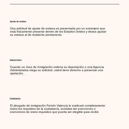
Ajuste de estatus
Una solicitud de ajuste de estatus es presentada por un extranjero que
está físicamente presente dentro de los Estados Unidos y desea ajustar
su estatus al de residente permanente.
Apelaciones
Cuando un Juez de Inmigración ordena su deportación o una Agencia
Administrativa niega su solicitud, usted tiene derecho a presentar una
apelación.
Ciudadanía
El abogado de inmigración Fermín Valencia le explicará completamente
todos los requisitos de la ciudadanía, incluidas las exenciones o
exenciones de estos requisitos que pueda ser elegible para recibir.