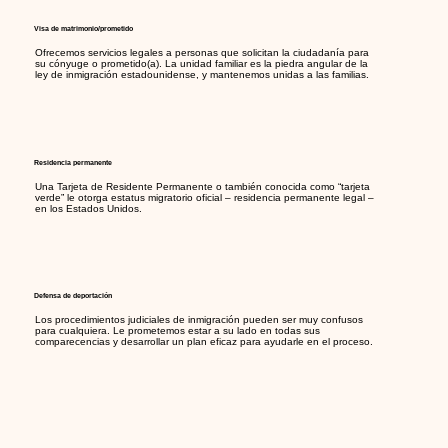
Visa de matrimonio/prometido
Ofrecemos servicios legales a personas que solicitan la ciudadanía para
su cónyuge o prometido(a). La unidad familiar es la piedra angular de la
ley de inmigración estadounidense, y mantenemos unidas a las familias.
Residencia permanente
Una Tarjeta de Residente Permanente o también conocida como “tarjeta
verde” le otorga estatus migratorio oficial – residencia permanente legal –
en los Estados Unidos.
Defensa de deportación
Los procedimientos judiciales de inmigración pueden ser muy confusos
para cualquiera. Le prometemos estar a su lado en todas sus
comparecencias y desarrollar un plan eficaz para ayudarle en el proceso.