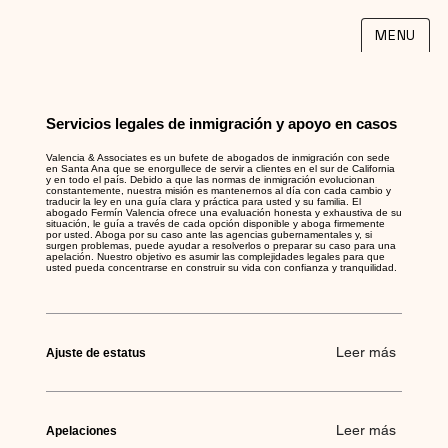
MENU
Servicios legales de inmigración y apoyo en casos
Valencia & Associates es un bufete de abogados de inmigración con sede
en Santa Ana que se enorgullece de servir a clientes en el sur de California
y en todo el país. Debido a que las normas de inmigración evolucionan
constantemente, nuestra misión es mantenernos al día con cada cambio y
traducir la ley en una guía clara y práctica para usted y su familia. El
abogado Fermín Valencia ofrece una evaluación honesta y exhaustiva de su
situación, le guía a través de cada opción disponible y aboga firmemente
por usted. Aboga por su caso ante las agencias gubernamentales y, si
surgen problemas, puede ayudar a resolverlos o preparar su caso para una
apelación. Nuestro objetivo es asumir las complejidades legales para que
usted pueda concentrarse en construir su vida con confianza y tranquilidad.
Leer más
Ajuste de estatus
Leer más
Apelaciones