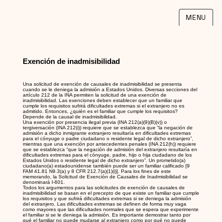
MENU
Exención de inadmisibilidad
Una solicitud de exención de causales de inadmisibilidad se presenta
cuando se le deniega la admisión a Estados Unidos. Diversas secciones del
artículo 212 de la INA permiten la solicitud de una exención de
inadmisibilidad. Las exenciones deben establecer que un familiar que
cumple los requisitos sufrirá dificultades extremas si el extranjero no es
admitido. Entonces, ¿quién es el familiar que cumple los requisitos?
Depende de la causal de inadmisibilidad.
Una exención por presencia ilegal previa (INA 212(a)(9)(B)(v)) o
tergiversación (INA 212(i)) requiere que se establezca que “la negación de
admisión a dicho inmigrante extranjero resultaría en dificultades extremas
para el cónyuge o padre ciudadano o residente legal de dicho extranjero”,
mientras que una exención por antecedentes penales (INA 212(h)) requiere
que se establezca “que la negación de admisión del extranjero resultaría en
dificultades extremas para el cónyuge, padre, hijo o hija ciudadano de los
Estados Unidos o residente legal de dicho extranjero”. Un prometido(a)
ciudadano(a) estadounidense también puede ser un familiar calificado [9
FAM 41.81 N9.3(a) y 8 CFR 212.7(a)(1)(i)]. Para los fines de este
memorando, la Solicitud de Exención de Causales de Inadmisibilidad se
denominará I-601.
Todos los argumentos para las solicitudes de exención de causales de
inadmisibilidad se basan en el precepto de que existe un familiar que cumple
los requisitos y que sufrirá dificultades extremas si se deniega la admisión
del extranjero. Las dificultades extremas se definen de forma muy vaga
como mayores que las dificultades normales que se espera que experimente
el familiar si se le deniega la admisión. Es importante demostrar tanto por
qué el familiar no puede mudarse al extranjero como por qué no puede