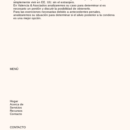
simplemente vivir en EE. UU. sin el extranjero.
En Valencia & Asociados analizaremos su caso para determinar si es
necesario un perdón y discutir la posibilidad de obtenerlo.
Para las exenciones necesarias debido a antecedentes penales,
analizaremos su situación para determinar si el alivio posterior a la condena
es una mejor opción.
MENÚ
Hogar
Acerca de
Servicios
Recursos
Contacto
CONTACTO