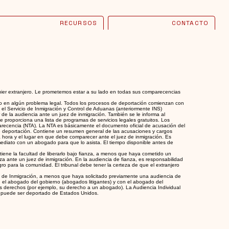
RECURSOS
CONTACTO
uier extranjero. Le prometemos estar a su lado en todas sus comparecencias
do en algún problema legal. Todos los procesos de deportación comienzan con
e el Servicio de Inmigración y Control de Aduanas (anteriormente INS)
r de la audiencia ante un juez de inmigración. También se le informa al
 proporciona una lista de programas de servicios legales gratuitos. Los
arecencia (NTA). La NTA es básicamente el documento oficial de acusación del
 deportación. Contiene un resumen general de las acusaciones y cargos
 la hora y el lugar en que debe comparecer ante el juez de inmigración. Es
mediato con un abogado para que lo asista. El tiempo disponible antes de
ene la facultad de liberarlo bajo fianza, a menos que haya cometido un
anza ante un juez de inmigración. En la audiencia de fianza, es responsabilidad
ro para la comunidad. El tribunal debe tener la certeza de que el extranjero
al de Inmigración, a menos que haya solicitado previamente una audiencia de
on el abogado del gobierno (abogados litigantes) y con el abogado del
us derechos (por ejemplo, su derecho a un abogado). La Audiencia Individual
ro puede ser deportado de Estados Unidos.