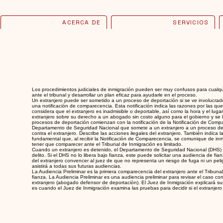
ACERCA DE
SERVICIOS
Los procedimientos judiciales de inmigración pueden ser muy confusos para cualq
ante el tribunal y desarrollar un plan eficaz para ayudarle en el proceso.
Un extranjero puede ser sometido a un proceso de deportación si se ve involucra
una notificación de comparecencia. Esta notificación indica las razones por las qu
considera que el extranjero es inadmisible o deportable, así como la hora y el luga
extranjero sobre su derecho a un abogado sin costo alguno para el gobierno y se le
procesos de deportación comienzan con la notificación de la Notificación de Comp
Departamento de Seguridad Nacional que somete a un extranjero a un proceso de
contra el extranjero. Describe las acciones ilegales del extranjero. También indica
fundamental que, al recibir la Notificación de Comparecencia, se comunique de in
tener que comparecer ante el Tribunal de Inmigración es limitado.
Cuando un extranjero es detenido, el Departamento de Seguridad Nacional (DHS) ti
delito. Si el DHS no lo libera bajo fianza, este puede solicitar una audiencia de fi
del extranjero convencer al juez de que no representa un riesgo de fuga ni un pelig
asistirá a todas sus futuras audiencias.
La Audiencia Preliminar es la primera comparecencia del extranjero ante el Tribun
fianza. La Audiencia Preliminar es una audiencia preliminar para revisar el caso c
extranjero (abogado defensor de deportación). El Juez de Inmigración explicará s
es cuando el Juez de Inmigración examina las pruebas para decidir si el extranje