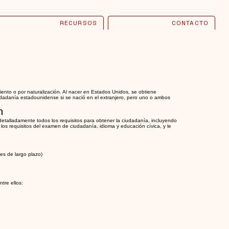
RECURSOS
CONTACTO
nto o por naturalización. Al nacer en Estados Unidos, se obtiene
adanía estadounidense si se nació en el extranjero, pero uno o ambos
n
etalladamente todos los requisitos para obtener la ciudadanía, incluyendo
los requisitos del examen de ciudadanía, idioma y educación cívica, y le
es de largo plazo)
tre ellos: