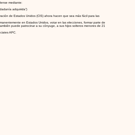
idense mediante:
udadanía adquirida”)
gración de Estados Unidos (CIS) ahora hacen que sea más fácil para las
rmanentemente en Estados Unidos, votar en las elecciones, formar parte de
mbién puede patrocinar a su cónyuge, a sus hijos solteros menores de 21
ciates APC.