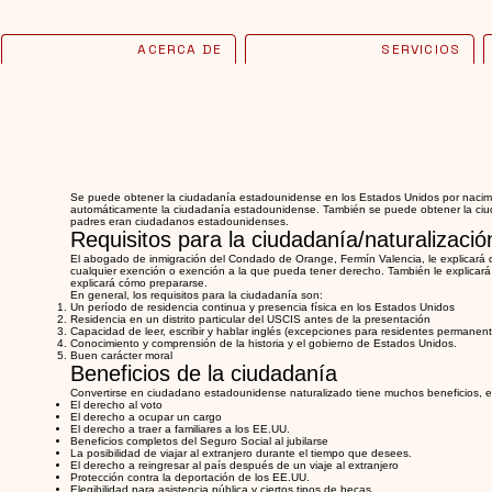
ACERCA DE
SERVICIOS
Se puede obtener la ciudadanía estadounidense en los Estados Unidos por nacimie
automáticamente la ciudadanía estadounidense. También se puede obtener la ciud
padres eran ciudadanos estadounidenses.
Requisitos para la ciudadanía/naturalizació
El abogado de inmigración del Condado de Orange, Fermín Valencia, le explicará d
cualquier exención o exención a la que pueda tener derecho. También le explicará 
explicará cómo prepararse.
En general, los requisitos para la ciudadanía son:
Un período de residencia continua y presencia física en los Estados Unidos
Residencia en un distrito particular del USCIS antes de la presentación
Capacidad de leer, escribir y hablar inglés (excepciones para residentes permanent
Conocimiento y comprensión de la historia y el gobierno de Estados Unidos.
Buen carácter moral
Beneficios de la ciudadanía
Convertirse en ciudadano estadounidense naturalizado tiene muchos beneficios, en
El derecho al voto
El derecho a ocupar un cargo
El derecho a traer a familiares a los EE.UU.
Beneficios completos del Seguro Social al jubilarse
La posibilidad de viajar al extranjero durante el tiempo que desees.
El derecho a reingresar al país después de un viaje al extranjero
Protección contra la deportación de los EE.UU.
Elegibilidad para asistencia pública y ciertos tipos de becas