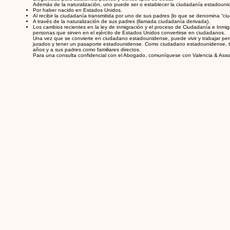
Además de la naturalización, uno puede ser o establecer la ciudadanía estadoun
Por haber nacido en Estados Unidos.
Al recibir la ciudadanía transmitida por uno de sus padres (lo que se denomina “ci
A través de la naturalización de sus padres (llamada ciudadanía derivada).
Los cambios recientes en la ley de inmigración y el proceso de Ciudadanía e Inmi
personas que sirven en el ejército de Estados Unidos convertirse en ciudadanos.
Una vez que se convierte en ciudadano estadounidense, puede vivir y trabajar pe
jurados y tener un pasaporte estadounidense. Como ciudadano estadounidense, ta
años y a sus padres como familiares directos.
Para una consulta confidencial con el Abogado, comuníquese con Valencia & Asso