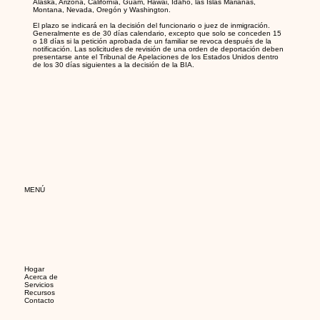
Alaska, Arizona, California, Guam, Hawái, Idaho, las Islas Marianas,
Montana, Nevada, Oregón y Washington.
El plazo se indicará en la decisión del funcionario o juez de inmigración.
Generalmente es de 30 días calendario, excepto que solo se conceden 15
o 18 días si la petición aprobada de un familiar se revoca después de la
notificación. Las solicitudes de revisión de una orden de deportación deben
presentarse ante el Tribunal de Apelaciones de los Estados Unidos dentro
de los 30 días siguientes a la decisión de la BIA.
MENÚ
Hogar
Acerca de
Servicios
Recursos
Contacto