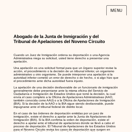
MENU
Abogado de la Junta de Inmigración y del
Tribunal de Apelaciones del Noveno Circuito
Cuando un Juez de Inmigración ordena su deportación o una Agencia
Administrativa niega su solicitud, usted tiene derecho a presentar una
apelación.
Una apelación es una solicitud formal para que un órgano superior revise la
acción, el procedimiento o la decisión de un tribunal inferior, un organismo
administrativo u otro organismo. Se puede interponer una apelación si la
autoridad inferior cometió un error de derecho o de hecho, o si algo hizo que
el procedimiento ante dicha autoridad fuera injusto.
La apelación de una decisión desfavorable de un funcionario de inmigración
generalmente debe presentarse ante la misma oficina del Servicio de
Ciudadanía e Inmigración de Estados Unidos que tomó la decisión, la cual
envía el caso completo a la Oficina de Apelaciones Administrativas (AAO,
también conocida como AAU) o a la Oficina de Apelaciones de Inmigración
(BIA). Si la decisión de la AAO o la BIA sigue siendo desfavorable, puede
impugnarse ante el tribunal federal de distrito local.
En el caso de las órdenes de deportación emitidas por un juez de
inmigración, existe el derecho a apelar ante la Junta de Apelaciones de
Inmigración (BIA). Si la BIA confirma la orden de deportación, existe el
derecho a apelar ante el tribunal de apelaciones donde se llevó a cabo el
proceso de deportación. El Tribunal de Apelaciones de los Estados Unidos
para el Noveno Circuito revisa los casos de deportación que surgen en