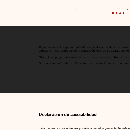
HOGAR
El propósito de la siguiente plantilla es ayudarle a redactar su de
cumpla con los requisitos de la legislación local de su zona o región
*Nota: Esta página actualmente tiene varias secciones. Una vez que 
Para obtener más información sobre esto, consulte nuestro artículo
Declaración de accesibilidad
Esta declaración se actualizó por última vez el
[ingresar fecha relev