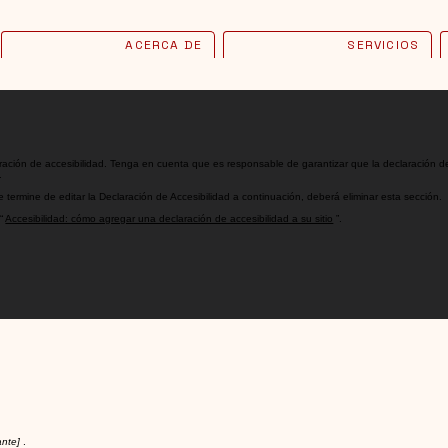
ACERCA DE
SERVICIOS
claración de accesibilidad. Tenga en cuenta que es responsable de garantizar que la declaración d
.
termine de editar la Declaración de Accesibilidad a continuación, deberá eliminar esta sección.
 “
Accesibilidad: cómo agregar una declaración de accesibilidad a su sitio
”.
ante]
.