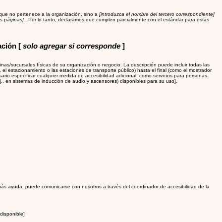
 que no pertenece a la organización, sino a
[introduzca el nombre del tercero correspondiente]
s páginas]
. Por lo tanto, declaramos que cumplen parcialmente con el estándar para estas
ación [
solo agregar si corresponde
]
inas/sucursales físicas de su organización o negocio. La descripción puede incluir todas las
j., el estacionamiento o las estaciones de transporte público) hasta el final (como el mostrador
esario especificar cualquier medida de accesibilidad adicional, como servicios para personas
ej., en sistemas de inducción de audio y ascensores) disponibles para su uso].
a más ayuda, puede comunicarse con nosotros a través del coordinador de accesibilidad de la
/disponible]