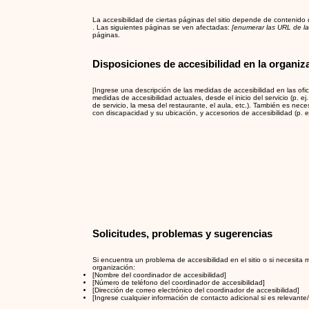
La accesibilidad de ciertas páginas del sitio depende de contenido
. Las siguientes páginas se ven afectadas:
[enumerar las URL de la
páginas.
Disposiciones de accesibilidad en la organiz
[Ingrese una descripción de las medidas de accesibilidad en las ofic
medidas de accesibilidad actuales, desde el inicio del servicio (p. e
de servicio, la mesa del restaurante, el aula, etc.). También es nec
con discapacidad y su ubicación, y accesorios de accesibilidad (p. 
Solicitudes, problemas y sugerencias
Si encuentra un problema de accesibilidad en el sitio o si necesit
organización:
[Nombre del coordinador de accesibilidad]
[Número de teléfono del coordinador de accesibilidad]
[Dirección de correo electrónico del coordinador de accesibilidad]
[Ingrese cualquier información de contacto adicional si es relevante