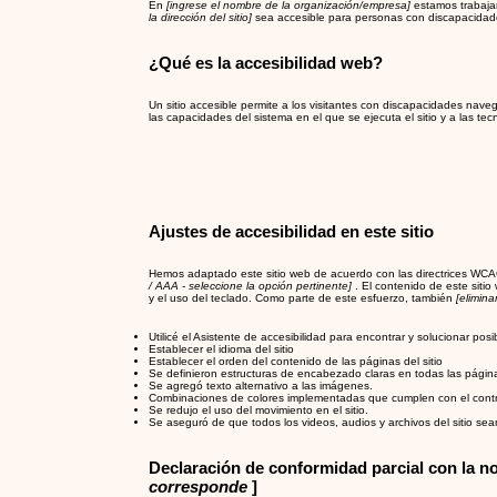
En
[ingrese el nombre de la organización/empresa]
estamos trabaja
la dirección del sitio]
sea accesible para personas con discapacidad
¿Qué es la accesibilidad web?
Un sitio accesible permite a los visitantes con discapacidades navega
las capacidades del sistema en el que se ejecuta el sitio y a las tec
Ajustes de accesibilidad en este sitio
Hemos adaptado este sitio web de acuerdo con las directrices W
/ AAA - seleccione la opción pertinente]
. El contenido de este siti
y el uso del teclado. Como parte de este esfuerzo, también
[elimina
Utilicé el Asistente de accesibilidad para encontrar y solucionar pos
Establecer el idioma del sitio
Establecer el orden del contenido de las páginas del sitio
Se definieron estructuras de encabezado claras en todas las páginas
Se agregó texto alternativo a las imágenes.
Combinaciones de colores implementadas que cumplen con el contr
Se redujo el uso del movimiento en el sitio.
Se aseguró de que todos los videos, audios y archivos del sitio sea
Declaración de conformidad parcial con la n
corresponde
]