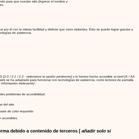
ndo para que nuestro sitio
[ingrese el nombre y
es.
r por él con la misma facilidad y disfrute que otros visitantes. Esto se puede lograr gracias a
nologías de asistencia.
CAG
[2.0 / 2.1 / 2.2 - seleccione la opción pertinente]
y lo hemos hecho accesible al nivel
[A / AA
o web se ha adaptado para funcionar con tecnologías de asistencia, como lectores de pantalla
r información irrelevante]
:
ibles problemas de accesibilidad.
 del sitio
aste de color requerido
n accesibles.
orma debido a contenido de terceros [
añadir solo si