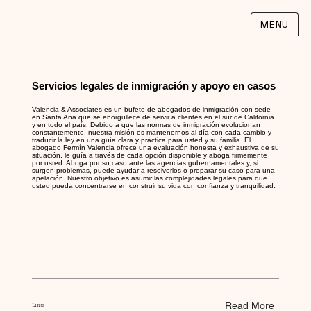
MENU
Servicios legales de inmigración y apoyo en casos
Valencia & Associates es un bufete de abogados de inmigración con sede
en Santa Ana que se enorgullece de servir a clientes en el sur de California
y en todo el país. Debido a que las normas de inmigración evolucionan
constantemente, nuestra misión es mantenernos al día con cada cambio y
traducir la ley en una guía clara y práctica para usted y su familia. El
abogado Fermín Valencia ofrece una evaluación honesta y exhaustiva de su
situación, le guía a través de cada opción disponible y aboga firmemente
por usted. Aboga por su caso ante las agencias gubernamentales y, si
surgen problemas, puede ayudar a resolverlos o preparar su caso para una
apelación. Nuestro objetivo es asumir las complejidades legales para que
usted pueda concentrarse en construir su vida con confianza y tranquilidad.
Read More
Links